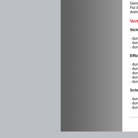
Gern
Für 
dreh
Vor
Sich
· du
· du
· du
Effiz
· du
· du
· du
· du
· du
Schn
· du
· du
· du