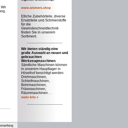
 Wir
www.wiemers.shop
ung.
Etliche Zubehörteile, diverse
Ersatzteile und Schmierstoffe
für die
Gewindeschneidtechnik
finden Sie in unserem
Sortiment.
-------------------------
Wir bieten ständig eine
große Auswahl an neuen und
gebrauchten
Werkzeugmaschinen
.
Sämtliche Maschinen können
in unserem Hauptlager in
Hövelhof besichtigt werden.
Drehmaschinen,
Schleifmaschinen,
Bohrmaschinen,
Fräsmaschinen,
Räummaschinen…
mehr Info »
-------------------------
tenanfang