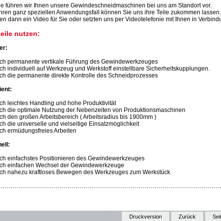
e führen wir Ihnen unsere Gewindeschneidmaschinen bei uns am Standort vor.
ihren ganz speziellen Anwendungsfall können Sie uns ihre Teile zukommen lassen.
en dann ein Video für Sie oder setzten uns per Videotelefonie mit Ihnen in Verbind
teile nutzen:
er:
rch permanente vertikale Führung des Gewindewerkzeuges
rch individuell auf Werkzeug und Werkstoff einstellbare Sicherheitskupplungen.
rch die permanente direkte Kontrolle des Schneidprozesses
ient:
rch leichtes Handling und hohe Produktivität
rch die optimale Nutzung der Nebenzeiten von Produktionsmaschinen
rch den großen Arbeitsbereich ( Arbeitsradius bis 1900mm )
rch die universelle und vielseitige Einsatzmöglichkeit
rch ermüdungsfreies Arbeiten
ell:
rch einfachstes Positionieren des Gewindewerkzeuges
rch einfachen Wechsel der Gewindewerkzeuge
rch nahezu kraftloses Bewegen des Werkzeuges zum Werkstück
Druckversion
Zurück
Sei